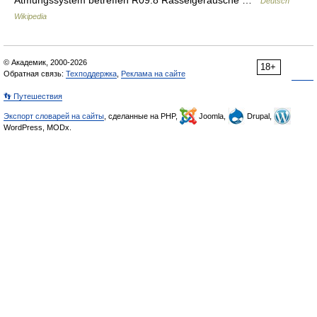
Atmungssystem betreffen R09.8 Rasselgeräusche …
Deutsch
Wikipedia
© Академик, 2000-2026
18+
Обратная связь:
Техподдержка
,
Реклама на сайте
👣 Путешествия
Экспорт словарей на сайты
, сделанные на PHP,
Joomla,
Drupal,
WordPress, MODx.